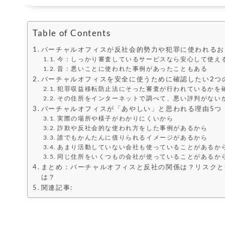
Table of Contents
バーチャルオフィスが反社会的勢力や犯罪に使われるお
今：しっかり審査しているサービスなら安心して使え
昔：悪いことに使われた事例があったこともある
バーチャルオフィスを安全に使うために確認したい2つ
犯罪収益移転防止法にそった審査が行われているかを
その住所をインターネットで調べて、悪い評判がない
バーチャルオフィスが「あやしい」と思われる理由5つ
実際の場所や様子がわかりにくいから
詐欺や反社会的な使われ方をした事例があるから
誰でもかんたんに借りられるイメージがあるから
あまり活動していない会社も使っていることがあるか
同じ住所をいくつもの会社が使っていることがあるか
まとめ：バーチャルオフィスと反社の関係は？リスクと
は？
関連記事: