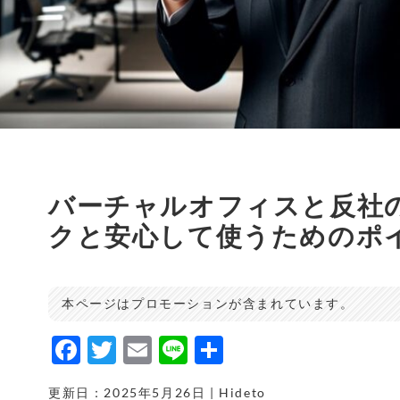
バーチャルオフィスと反社
クと安心して使うためのポ
本ページはプロモーションが含まれています。
F
T
E
Li
共
a
w
m
n
有
更新日：2025年5月26日 | Hideto