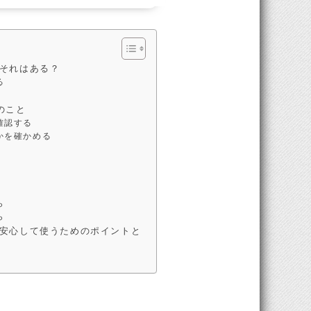
それはある？
る
のこと
確認する
かを確かめる
ら
ら
安心して使うためのポイントと