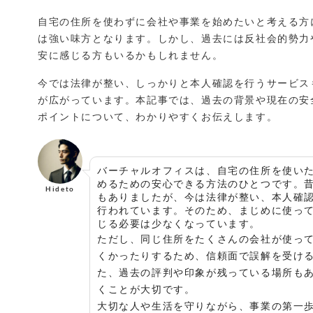
c
it
ai
e
e
t
l
自宅の住所を使わずに会社や事業を始めたいと考える方
は強い味方となります。しかし、過去には反社会的勢力
b
e
安に感じる方もいるかもしれません。
o
r
今では法律が整い、しっかりと本人確認を行うサービス
o
が広がっています。本記事では、過去の背景や現在の安
k
ポイントについて、わかりやすくお伝えします。
バーチャルオフィスは、自宅の住所を使い
めるための安心できる方法のひとつです。
Hideto
もありましたが、今は法律が整い、本人確
行われています。そのため、まじめに使っ
じる必要は少なくなっています。
ただし、同じ住所をたくさんの会社が使っ
くかったりするため、信頼面で誤解を受け
た、過去の評判や印象が残っている場所も
くことが大切です。
大切な人や生活を守りながら、事業の第一