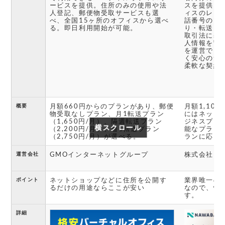
ービスを提供。住所のみの使用や法
スを提供し
人登記、郵便物受取サービスも選
ィスのレン
べ、全国15ヶ所のオフィスから選べ
話番号のレ
る。即日利用開始が可能。
り・転送を
取引法に基
人情報を守
を運営でき
く安心のサ
柔軟な契約
月額660円からのプランがあり、郵便
月額1,10
概要
物受取なしプラン、月1転送プラン
にはネット
（1,650円/月）、隔週転送プラン
ジネスプラ
横スクロール
横スクロール
（2,200円/月）、週1転送プラン
能なプラン
（2,750円/月）が選べる。
ランに応じ
GMOインターネットグループ
株式会社Luc
運営会社
ネットショップなどに住所を公開す
業界唯一の
ポイント
るだけの用途ならここが安い
なので、情
す。
詳細