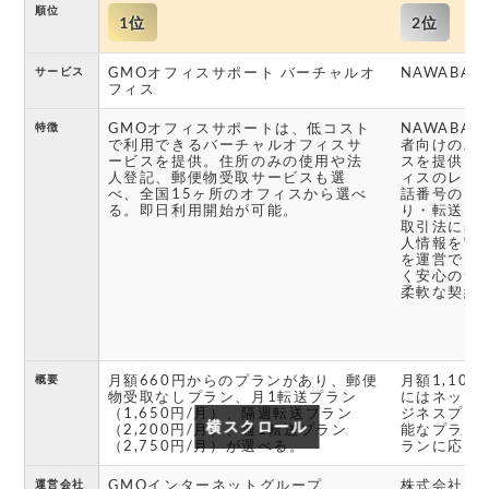
順位
1位
2位
GMOオフィスサポート バーチャルオ
NAWABARI
サービス
フィス
GMOオフィスサポートは、低コスト
NAWABA
特徴
で利用できるバーチャルオフィスサ
者向けのバ
ービスを提供。住所のみの使用や法
スを提供し
人登記、郵便物受取サービスも選
ィスのレン
べ、全国15ヶ所のオフィスから選べ
話番号のレ
る。即日利用開始が可能。
り・転送を
取引法に基
人情報を守
を運営でき
く安心のサ
柔軟な契約
月額660円からのプランがあり、郵便
月額1,10
概要
物受取なしプラン、月1転送プラン
にはネット
（1,650円/月）、隔週転送プラン
ジネスプラ
横スクロール
横スクロール
（2,200円/月）、週1転送プラン
能なプラン
（2,750円/月）が選べる。
ランに応じ
GMOインターネットグループ
株式会社Luc
運営会社