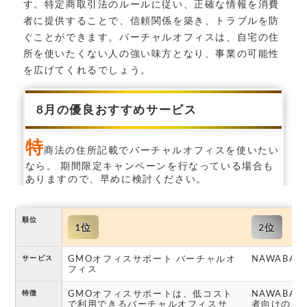
す。特定商取引法のルールに従い、正確な情報を消費
者に提供することで、信頼関係を築き、トラブルを防
ぐことができます。バーチャルオフィスは、自宅の住
所を使いたくない人の強い味方となり、事業の可能性
を広げてくれるでしょう。
8月の優良おすすめサービス
特
商法の住所記載でバーチャルオフィスを使いたい
なら。 期間限定キャンペーンを行なっている場合も
ありますので、早めに検討ください。
順位
1位
2位
GMOオフィスサポート バーチャルオ
NAWABARI
サービス
フィス
GMOオフィスサポートは、低コスト
NAWABA
特徴
で利用できるバーチャルオフィスサ
者向けのバ