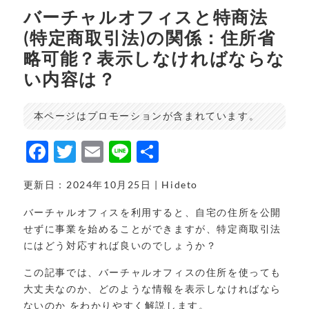
バーチャルオフィスと特商法
(特定商取引法)の関係：住所省
略可能？表示しなければならな
い内容は？
本ページはプロモーションが含まれています。
F
T
E
Li
共
a
w
m
n
有
更新日：2024年10月25日 | Hideto
c
it
ai
e
e
t
l
バーチャルオフィスを利用すると、自宅の住所を公開
せずに事業を始めることができますが、特定商取引法
b
e
にはどう対応すれば良いのでしょうか？
o
r
この記事では、バーチャルオフィスの住所を使っても
o
大丈夫なのか、どのような情報を表示しなければなら
k
ないのか をわかりやすく解説します。